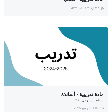
411
23 فبراير 2026
مادة تدريبية - أساتذة
مادة تدريبية - أساتذة
د. وليد السروجي
(+1)
51
19 يونيو 2026